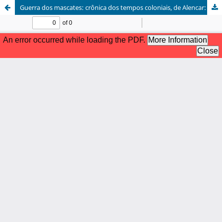
Guerra dos mascates: crônica dos tempos coloniais, de Alencar: um antimodelo do romance histórico oitocentista