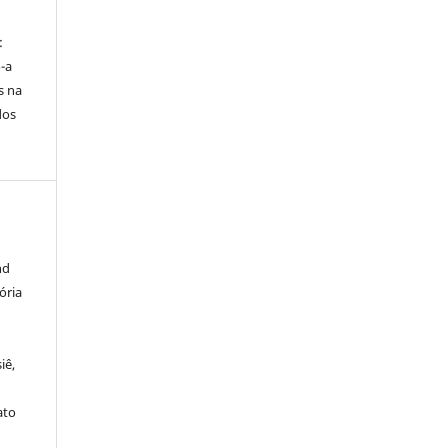
:
-a
s na
dos
nd
ória
iê,
ato