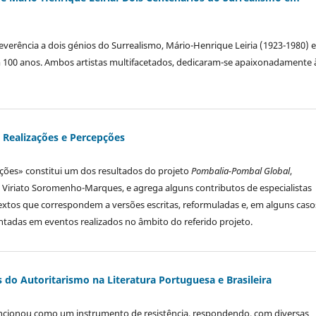
reverência a dois génios do Surrealismo, Mário-Henrique Leiria (1923-1980) e
 100 anos. Ambos artistas multifacetados, dedicaram-se apaixonadamente 
 Realizações e Percepções
eções» constitui um dos resultados do projeto
Pombalia-Pombal Global
,
 Viriato Soromenho-Marques, e agrega alguns contributos de especialistas
 textos que correspondem a versões escritas, reformuladas e, em alguns caso
tadas em eventos realizados no âmbito do referido projeto.
 do Autoritarismo na Literatura Portuguesa e Brasileira
 funcionou como um instrumento de resistência, respondendo, com diversas