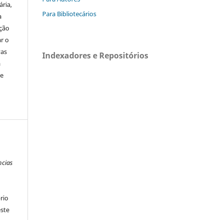
ária,
Para Bibliotecários
a
ação
r o
vas
Indexadores e Repositórios
a
de
ncias
rio
ste