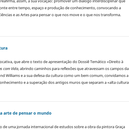
 reafirma, assim, a sua vocação: promover um diálogo interdisciplinar que
onte entre tempo, espaço e produção de conhecimento, convocando a
ências e as Artes para pensar o que nos move e o que nos transforma.
tura
cativa, que abre o texto de apresentação do Dossiê Temático «Direito à
as com Vida
, abrindo caminhos para reflexões que atravessam os campos da
ymond Williams e a sua defesa da cultura como um bem comum, convidamos a
onhecimento e a superação dos antigos muros que separam a «alta cultura
 a arte de pensar o mundo
ão de uma jornada internacional de estudos sobre a obra da pintora Graça