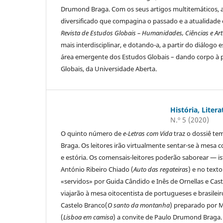
Drumond Braga. Com os seus artigos multitemáticos, a h
diversificado que compagina o passado e a atualidade c
Revista de Estudos Globais – Humanidades, Ciências e Art
mais interdisciplinar, e dotando-a, a partir do diálog
área emergente dos Estudos Globais – dando corpo à 
Globais, da Universidade Aberta.
História, Liter
N.º 5 (2020)
O quinto número de
e-Letras com Vida
traz o dossiê te
Braga. Os leitores irão virtualmente sentar-se à mesa 
e estória. Os comensais-leitores poderão saborear — ist
António Ribeiro Chiado (
Auto das regateiras
) e no text
«servidos» por Guida Cândido e Inês de Ornellas e Ca
viajarão à mesa oitocentista de portugueses e brasil
Castelo Branco(
O santo da montanha
) preparado por M
(
Lisboa em camisa
) a convite de Paulo Drumond Braga. 