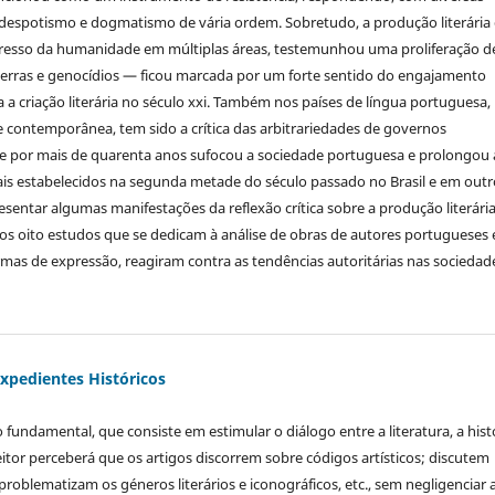
, despotismo e dogmatismo de vária ordem. Sobretudo, a produção literária
ogresso da humanidade em múltiplas áreas, testemunhou uma proliferação d
guerras e genocídios — ficou marcada por um forte sentido do engajamento
a a criação literária no século xxi. Também nos países de língua portuguesa
 contemporânea, tem sido a crítica das arbitrariedades de governos
que por mais de quarenta anos sufocou a sociedade portuguesa e prolongou 
iais estabelecidos na segunda metade do século passado no Brasil e em outr
esentar algumas manifestações da reflexão crítica sobre a produção literári
dos oito estudos que se dedicam à análise de obras de autores portugueses 
ormas de expressão, reagiram contra as tendências autoritárias nas sociedad
Expedientes Históricos
ndamental, que consiste em estimular o diálogo entre a literatura, a hist
 leitor perceberá que os artigos discorrem sobre códigos artísticos; discutem
roblematizam os géneros literários e iconográficos, etc., sem negligenciar 