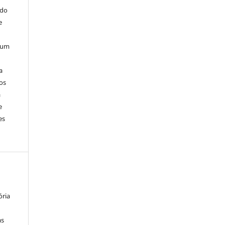
 do
e
, um
a
os
a
e
es
ória
as