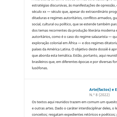
estratégias discursivas, às manifestações de opressão
século xx — século que, apesar do extraordinário pr
ditaduras e regimes autoritários, conflitos armados, 
social, cultural ou político, que se estende também par
dos temas recorrentes da produção literária moderna e
autoritários, como é o caso do regime salazarista — 
exploração colonial em África — e dos regimes ditator
países da América Latina. O objetivo deste dossiê é apr
que aborda esta temática. Estão, portanto, aqui reuni
brasileiros que, em diferentes épocas e por diversas f
lusófonas.
Arte(factos) e 
N.º 8 (2022)
Os textos aqui reunidos trazem em comum um quesito fu
e outras artes. Dado o caráter interdisciplinar deles, o
conceitos; resgatam expedientes retóricos e poéticos; p