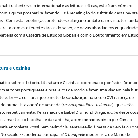
abitual entrevista internacional e as leituras críticas, este é um número
om alguma prospetiva, fazendo jus à redefinição do subtítulo desta revista
es
.
Com esta redefinição, pretende-se alargar o âmbito da revista, tornando
o estreito com as diferentes áreas do saber, de novas abordagens enquadrada
parceria com a Cátedra de Estudos Globais e com o Doutoramento em Estu
atura e Cozinha
mático sobre «História, Literatura e Cozinha» coordenado por Isabel Drumo
com autores portugueses e brasileiros de modo a fazer uma viagem pela hist
o é, ler — a culinária que é mote de socialização no século XVI na peça de
o do humanista André de Resende (
De Antiquitatibus Lusitaniae
), que serão
stro, respetivamente. Pelas mãos de Isabel Drumond Braga,
maître
deste doss
eiros amantes do bacalhau e da sardinha, acompanhados ainda por Camilo
aria Antonietta Rossi. Sem cerimónia, sentar-se-ão à mesa de Gervásio Lob
No século xx, poderão participar n’
O banquete
modernista de Mário de