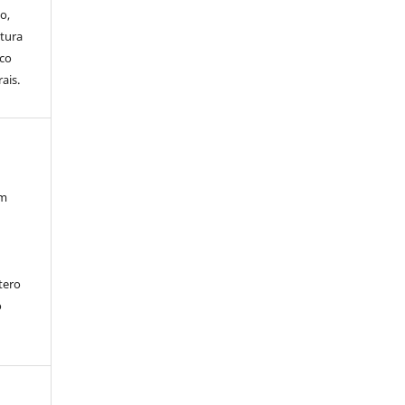
o,
ntura
ico
ais.
Um
tero
o