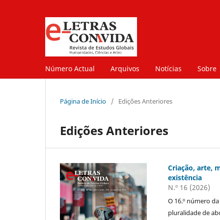
Número Actual
Arquivos
Notícias
Sobre
Página de Início
/
Edições Anteriores
Edições Anteriores
Criação, arte, 
existência
N.º 16 (2026)
O 16.º número da 
pluralidade de ab