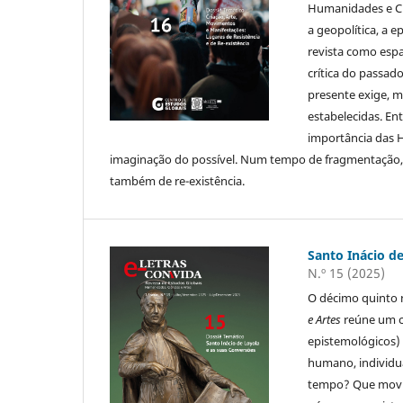
Humanidades e Ciênc
a geopolítica, a 
revista como espa
crítica do passad
presente exige, m
estabelecidas. Ent
importância das H
imaginação do possível. Num tempo de fragmentação, a
também de re-existência.
Santo Inácio d
N.º 15 (2025)
O décimo quinto
e Artes
reúne um c
epistemológicos)
humano, individua
tempo? Que movim