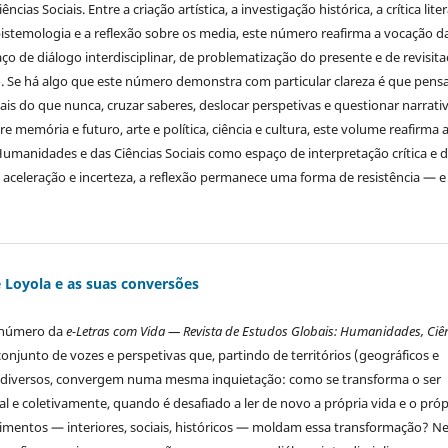
ias Sociais. Entre a criação artística, a investigação histórica, a crítica liter
epistemologia e a reflexão sobre os media, este número reafirma a vocação d
ço de diálogo interdisciplinar, de problematização do presente e de revisit
o. Se há algo que este número demonstra com particular clareza é que pensa
ais do que nunca, cruzar saberes, deslocar perspetivas e questionar narrati
re memória e futuro, arte e política, ciência e cultura, este volume reafirma 
umanidades e das Ciências Sociais como espaço de interpretação crítica e 
celeração e incerteza, a reflexão permanece uma forma de resistência — e
e Loyola e as suas conversões
 número da
e-Letras com Vida — Revista de Estudos Globais: Humanidades, Ciê
onjunto de vozes e perspetivas que, partindo de territórios (geográficos e
 diversos, convergem numa mesma inquietação: como se transforma o ser
l e coletivamente, quando é desafiado a ler de novo a própria vida e o próp
entos — interiores, sociais, históricos — moldam essa transformação? Ne