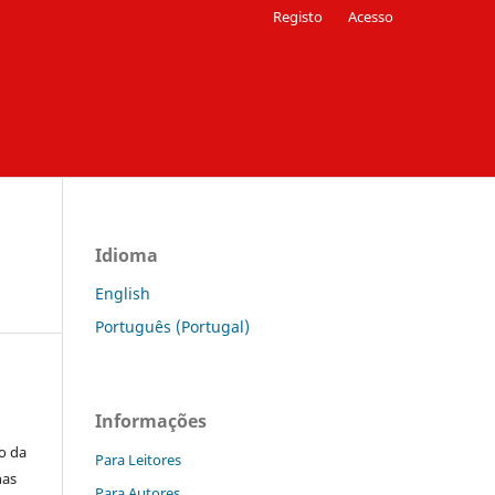
Registo
Acesso
Idioma
English
Português (Portugal)
Informações
o da
Para Leitores
nas
Para Autores