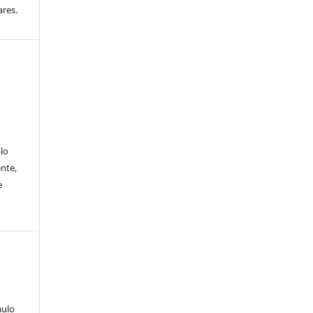
ares.
lo
nte,
e
aulo