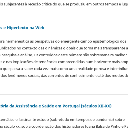
ionais subjacentes à receção crítica do que se produziu em outros tempos e lug
es e Hipertexto na Web
tura hermenêutica às perspetivas do emergente campo epistemológico dos
blicados no contexto das dinâmicas globais que torna mais transparente a
e pesquisa e análise. Os conteúdos deste número são sobremaneira melhor
os e nas implicações de tendências compreendidas num horizonte mais amp
que passa a saber cada vez mais como uma realidade porosa e inter-influe
ra, dos fenómenos sociais, das correntes de conhecimento e até dos modos d
ória da Assistência e Saúde em Portugal (séculos XII-XX)
 temático o fascinante estudo (sobretudo em tempos de pandemia) sobre
ao século xx, sob a coordenação dos historiadores Joana Balsa de Pinho e P