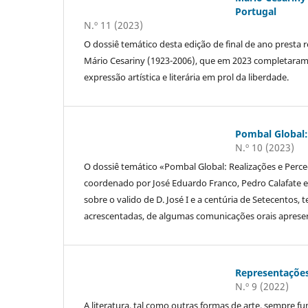
Portugal
N.º 11 (2023)
O dossiê temático desta edição de final de ano presta 
Mário Cesariny (1923-2006), que em 2023 completaram
expressão artística e literária em prol da liberdade.
Pombal Global:
N.º 10 (2023)
O dossiê temático «Pombal Global: Realizações e Perc
coordenado por José Eduardo Franco, Pedro Calafate e
sobre o valido de D. José I e a centúria de Setecentos,
acrescentadas, de algumas comunicações orais apresen
Representações
N.º 9 (2022)
A literatura, tal como outras formas de arte, sempre