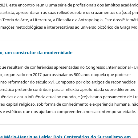
021, este encontro reuniu uma série de profissionais dos âmbitos académic
artista, apresentaram as suas reflexões sobre os cruzamentos da (sua) pi
eoria da Arte, a Literatura, a Filosofia e a Antropologia. Este dossiê temát
imações metodológicas e interpretativas ao universo pictórico de Graça Mor
ro, um construtor da modernidade
 que resultam de conferências apresentadas no Congresso Internacional «
», organizado em 2017 para assinalar os 500 anos daquela que pode ser
nto reformador do século xvi. Composto por oito artigos de reconhecidos
 temático pretende contribuir para a reflexão aprofundada sobre diferentes
cias e a sua influência atual no mundo, e (re)visitar o pensamento de Lu
u capital religioso, sob forma de conhecimento e experiência humana, nã
ários e estéticos que nos ajudam a compreender a nossa contemporaneidade.
 e Mário-Henrique Leiria: Dois Centenários do Surrealismo em