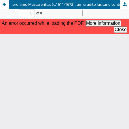
Jerónimo Mascarenhas (c.1611-1672): um erudito lusitano contra o Portugal Rebelde