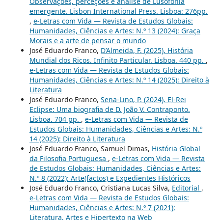
Observações, perceções e análise de Lusofonia
emergente. Lisbon International Press. Lisboa: 276pp.
,
e-Letras com Vida — Revista de Estudos Globais:
Humanidades, Ciências e Artes: N.º 13 (2024): Graça
Morais e a arte de pensar o mundo
José Eduardo Franco,
D’Almeida, F. (2025). História
Mundial dos Ricos. Infinito Particular. Lisboa. 440 pp.
,
e-Letras com Vida — Revista de Estudos Globais:
Humanidades, Ciências e Artes: N.º 14 (2025): Direito à
Literatura
José Eduardo Franco,
Sena-Lino, P. (2024). El-Rei
Eclipse: Uma biografia de D. João V. Contraponto.
Lisboa. 704 pp.
,
e-Letras com Vida — Revista de
Estudos Globais: Humanidades, Ciências e Artes: N.º
14 (2025): Direito à Literatura
José Eduardo Franco, Samuel Dimas,
História Global
da Filosofia Portuguesa
,
e-Letras com Vida — Revista
de Estudos Globais: Humanidades, Ciências e Artes:
N.º 8 (2022): Arte(factos) e Expedientes Históricos
José Eduardo Franco, Cristiana Lucas Silva,
Editorial
,
e-Letras com Vida — Revista de Estudos Globais:
Humanidades, Ciências e Artes: N.º 7 (2021):
Literatura, Artes e Hipertexto na Web