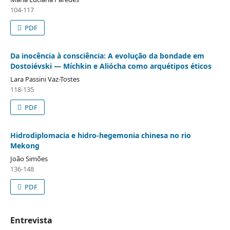
104-117
PDF
Da inocência à consciência: A evolução da bondade em
Dostoiévski — Míchkin e Aliócha como arquétipos éticos
Lara Passini Vaz-Tostes
118-135
PDF
Hidrodiplomacia e hidro-hegemonia chinesa no rio
Mekong
João Simões
136-148
PDF
Entrevista