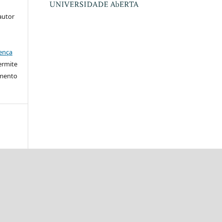
autor
ença
ermite
imento