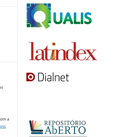
os
com a
ons