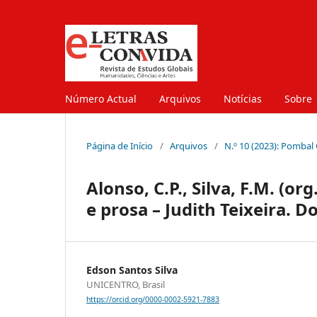
Número Actual
Arquivos
Notícias
Sobre
Página de Início
/
Arquivos
/
N.º 10 (2023): Pombal
Alonso, C.P., Silva, F.M. (or
e prosa – Judith Teixeira. 
Edson Santos Silva
UNICENTRO, Brasil
https://orcid.org/0000-0002-5921-7883