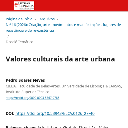
Página de Início
/
Arquivos
/
N.º 16 (2026): Criação, arte, movimentos e manifestações: lugares de
resistência e de re-existência
/
Dossiê Temático
Valores culturais da arte urbana
Pedro Soares Neves
CIEBA, Faculdade de Belas-Artes, Universidade de Lisboa; ITI/LARSyS,
Instituto Superior Técnico
https://orcid.org/0000-0003-3767-9785
DOI:
https://doi.org/10.53943/ELCV.0126_27-40
Palavras-chave:
Arte Urbana, Graffiti, Street Art, Valor