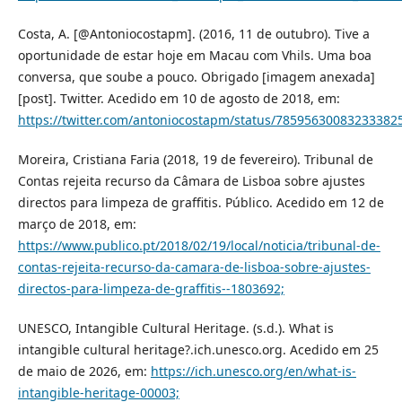
Costa, A. [@Antoniocostapm]. (2016, 11 de outubro). Tive a
oportunidade de estar hoje em Macau com Vhils. Uma boa
conversa, que soube a pouco. Obrigado [imagem anexada]
[post]. Twitter. Acedido em 10 de agosto de 2018, em:
https://twitter.com/antoniocostapm/status/785956300832333825
Moreira, Cristiana Faria (2018, 19 de fevereiro). Tribunal de
Contas rejeita recurso da Câmara de Lisboa sobre ajustes
directos para limpeza de graffitis. Público. Acedido em 12 de
março de 2018, em:
https://www.publico.pt/2018/02/19/local/noticia/tribunal-de-
contas-rejeita-recurso-da-camara-de-lisboa-sobre-ajustes-
directos-para-limpeza-de-graffitis--1803692;
UNESCO, Intangible Cultural Heritage. (s.d.). What is
intangible cultural heritage?.ich.unesco.org. Acedido em 25
de maio de 2026, em:
https://ich.unesco.org/en/what-is-
intangible-heritage-00003;