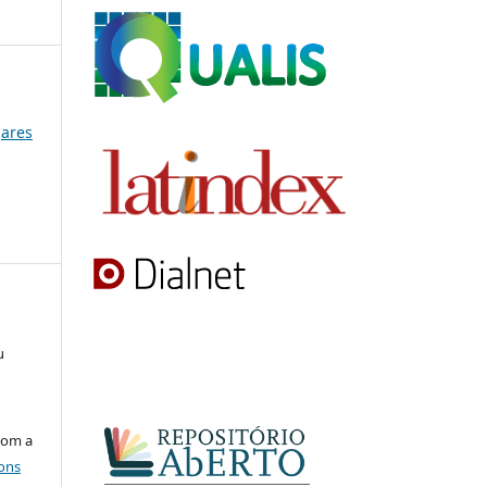
gares
u
com a
ons