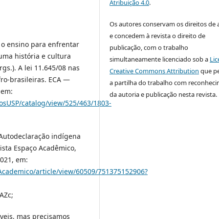
Atribuição 4.0
.
Os autores conservam os direitos de 
e concedem à revista o direito de
 o ensino para enfrentar
publicação, com o trabalho
uma história e cultura
simultaneamente licenciado sob a
Lic
gs.). A lei 11.645/08 nas
Creative Commons Attribution
que p
fro-brasileiras. ECA —
a partilha do trabalho com reconhec
 em:
da autoria e publicação nesta revista.
vrosUSP/catalog/view/525/463/1803-
 Autodeclaração indígena
vista Espaço Acadêmico,
2021, em:
oAcademico/article/view/60509/751375152906?
AZc;
íveis, mas precisamos