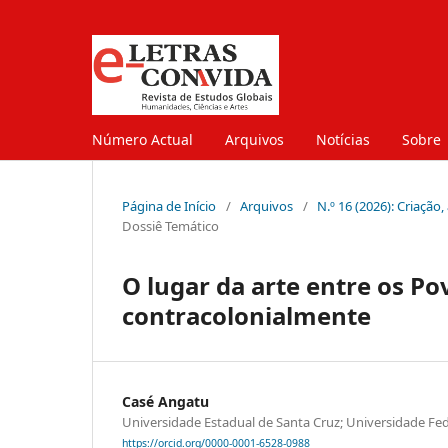
Número Actual
Arquivos
Notícias
Sobre
Página de Início
/
Arquivos
/
N.º 16 (2026): Criação
Dossiê Temático
O lugar da arte entre os P
contracolonialmente
Casé Angatu
Universidade Estadual de Santa Cruz; Universidade Fed
https://orcid.org/0000-0001-6528-0988