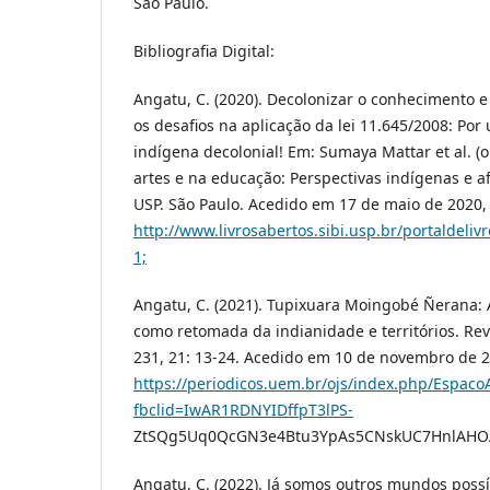
São Paulo.
Bibliografia Digital:
Angatu, C. (2020). Decolonizar o conhecimento e
os desafios na aplicação da lei 11.645/2008: Por 
indígena decolonial! Em: Sumaya Mattar et al. (or
artes e na educação: Perspectivas indígenas e a
USP. São Paulo. Acedido em 17 de maio de 2020,
http://www.livrosabertos.sibi.usp.br/portaldeli
1;
Angatu, C. (2021). Tupixuara Moingobé Ñerana:
como retomada da indianidade e territórios. Re
231, 21: 13-24. Acedido em 10 de novembro de 
https://periodicos.uem.br/ojs/index.php/Espac
fbclid=IwAR1RDNYIDffpT3lPS-
ZtSQg5Uq0QcGN3e4Btu3YpAs5CNskUC7HnlAHO
Angatu, C. (2022). Já somos outros mundos poss