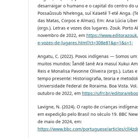
desarraigar o humano e o capital do centro do 
Possaûssub Nhe’enga, suí Ka’aeté T-eté Anga. (Ter
das Matas, Corpos e Almas). Em: Ana Lúcia Liber
(orgs.). Letras e vozes dos lugares. Zouk. Porto
novembro de 2022, em
https://www.editorazouk
e-vozes-de-lugares.html?ct=308e81&p=1&s=1;
Angatu, C. (2022). Povos indígenas — Somos 
muitos mundos: Îandê Iané Ara masuí Xukui Amó
Reis e Monalisa Pavonne Oliveira (orgs.). Lutas 
tempo presente: Historiografia, teoria e metodol
Universidade Federal de Roraima. Boa Vista. Vol
outubro de 2022, em
https://ufrr.br/editora/eb
Lavigne, N. (2024). O rapto de crianças indígena
em expedição pelo Brasil no século 19. BBC New
de maio de 2024, em:
https://www.bbc.com/portuguese/articles/cll4z