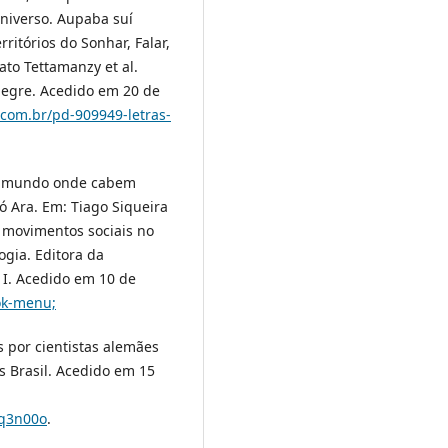
universo. Aupaba suí
ritórios do Sonhar, Falar,
ato Tettamanzy et al.
 Alegre. Acedido em 20 de
.com.br/pd-909949-letras-
um mundo onde cabem
 Ara. Em: Tiago Siqueira
e movimentos sociais no
ogia. Editora da
. I. Acedido em 10 de
ook-menu;
s por cientistas alemães
s Brasil. Acedido em 15
dq3n00o
.