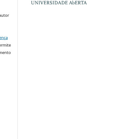
autor
ença
ermite
imento