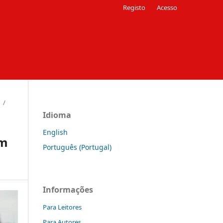
Registo
Acesso
/
Idioma
English
em
Português (Portugal)
Informações
Para Leitores
Para Autores