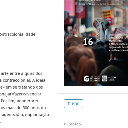
Contracolonialidade
 arte entre alguns dos
 contracolonial. A ideia
te» em se tratando dos
nejar/fazer/vivenciar
 Por fim, ponderarei
PDF
m os mais de 500 anos do
tnogenocídio, implantação
.
Publicado