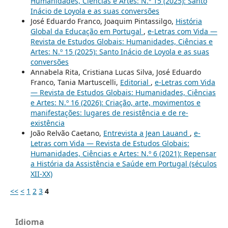
Humanidades, Ciências e Artes: N.º 15 (2025): Santo
Inácio de Loyola e as suas conversões
José Eduardo Franco, Joaquim Pintassilgo,
História
Global da Educação em Portugal
,
e-Letras com Vida —
Revista de Estudos Globais: Humanidades, Ciências e
Artes: N.º 15 (2025): Santo Inácio de Loyola e as suas
conversões
Annabela Rita, Cristiana Lucas Silva, José Eduardo
Franco, Tania Martuscelli,
Editorial
,
e-Letras com Vida
— Revista de Estudos Globais: Humanidades, Ciências
e Artes: N.º 16 (2026): Criação, arte, movimentos e
manifestações: lugares de resistência e de re-
existência
João Relvão Caetano,
Entrevista a Jean Lauand
,
e-
Letras com Vida — Revista de Estudos Globais:
Humanidades, Ciências e Artes: N.º 6 (2021): Repensar
a História da Assistência e Saúde em Portugal (séculos
XII-XX)
<<
<
1
2
3
4
Idioma