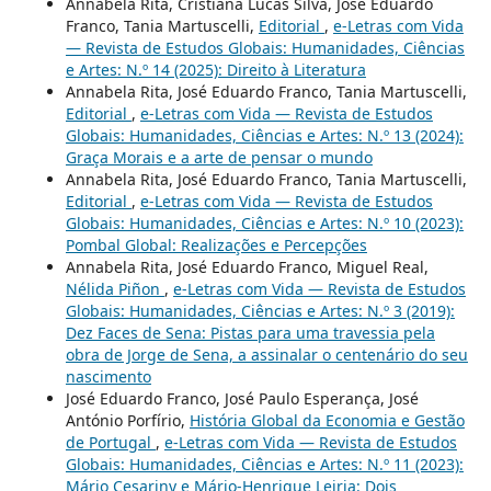
Annabela Rita, Cristiana Lucas Silva, José Eduardo
Franco, Tania Martuscelli,
Editorial
,
e-Letras com Vida
— Revista de Estudos Globais: Humanidades, Ciências
e Artes: N.º 14 (2025): Direito à Literatura
Annabela Rita, José Eduardo Franco, Tania Martuscelli,
Editorial
,
e-Letras com Vida — Revista de Estudos
Globais: Humanidades, Ciências e Artes: N.º 13 (2024):
Graça Morais e a arte de pensar o mundo
Annabela Rita, José Eduardo Franco, Tania Martuscelli,
Editorial
,
e-Letras com Vida — Revista de Estudos
Globais: Humanidades, Ciências e Artes: N.º 10 (2023):
Pombal Global: Realizações e Percepções
Annabela Rita, José Eduardo Franco, Miguel Real,
Nélida Piñon
,
e-Letras com Vida — Revista de Estudos
Globais: Humanidades, Ciências e Artes: N.º 3 (2019):
Dez Faces de Sena: Pistas para uma travessia pela
obra de Jorge de Sena, a assinalar o centenário do seu
nascimento
José Eduardo Franco, José Paulo Esperança, José
António Porfírio,
História Global da Economia e Gestão
de Portugal
,
e-Letras com Vida — Revista de Estudos
Globais: Humanidades, Ciências e Artes: N.º 11 (2023):
Mário Cesariny e Mário-Henrique Leiria: Dois