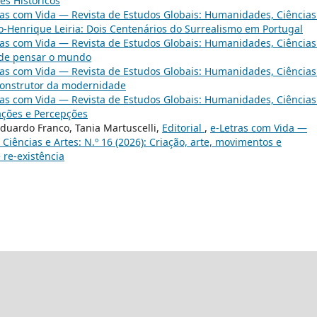
tes Históricos
ras com Vida — Revista de Estudos Globais: Humanidades, Ciências
io-Henrique Leiria: Dois Centenários do Surrealismo em Portugal
ras com Vida — Revista de Estudos Globais: Humanidades, Ciências
e de pensar o mundo
ras com Vida — Revista de Estudos Globais: Humanidades, Ciências
 construtor da modernidade
ras com Vida — Revista de Estudos Globais: Humanidades, Ciências
zações e Percepções
 Eduardo Franco, Tania Martuscelli,
Editorial
,
e-Letras com Vida —
iências e Artes: N.º 16 (2026): Criação, arte, movimentos e
 re-existência