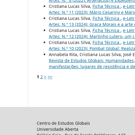
Artes: N.º 8 (2022): Arte(factos) e Expedien
Cristiana Lucas Silva,
Ficha Técnica
,
e-Let
Artes: N.º 11 (2023): Mário Cesariny e Már
Cristiana Lucas Silva,
Ficha Técnica
,
e-Let
Artes: N.º 13 (2024): Graça Morais e a art
Cristiana Lucas Silva,
Ficha Técnica
,
e-Let
Artes: N.º 12 (2024): Martinho Lutero, um
Cristiana Lucas Silva,
Ficha Técnica
,
e-Let
Artes: N.º 10 (2023): Pombal Global: Reali
Annabela Rita, Cristiana Lucas Silva, José
Revista de Estudos Globais: Humanidades, C
manifestações: lugares de resistência e de
1
2
>
>>
Centro de Estudos Globais
Universidade Aberta