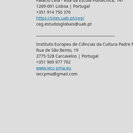
Palácio Ceia - Rua da Escola Politécnica, 147
1269-001 Lisboa | Portugal
+351 914 750 376
https://sites.uab.pt/ceg/
ceg.estudosglobais@uab.pt
____________________________________________
Instituto Europeu de Ciências da Cultura Padre
Rua de São Bento, 19
2775-528 Carcavelos | Portugal
+351 969 977 702
www.iecc-pma.eu
ieccpma@gmail.com