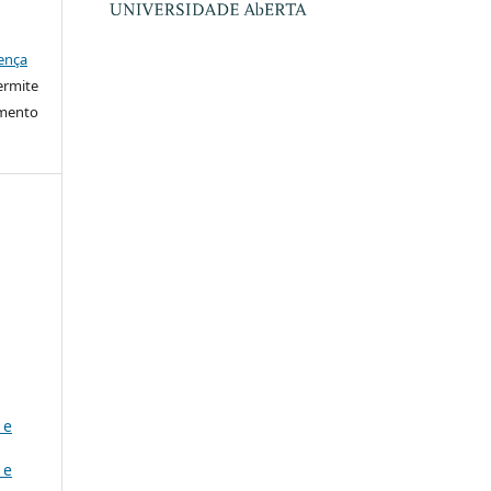
ença
ermite
imento
 e
 e