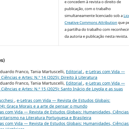
e concedem à revista o direito de
publicação, com o trabalho
simultaneamente licenciado sob a
Lic
Creative Commons Attribution
que p
a partilha do trabalho com reconhec
da autoria e publicação nesta revista.
es)
 Eduardo Franco, Tania Martuscelli,
Editorial
,
e-Letras com Vida —
ências e Artes: N.º 14 (2025): Direito à Literatura
 Eduardo Franco, Tania Martuscelli,
Editorial
,
e-Letras com Vida —
iências e Artes: N.º 15 (2025): Santo Inácio de Loyola e as suas
Lucchesi
,
e-Letras com Vida — Revista de Estudos Globais:
24): Graça Morais e a arte de pensar o mundo
ras com Vida — Revista de Estudos Globais: Humanidades, Ciências
oritarismo na Literatura Portuguesa e Brasileira
ras com Vida — Revista de Estudos Globais: Humanidades, Ciências