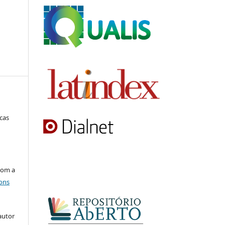
ucas
com a
ons
autor