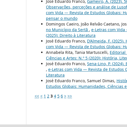
José Eduardo Franco,
Gameiro, A. (2023). 
Observações, perceções e análise de Lusof
com Vida — Revista de Estudos Globais: Hu
pensar o mundo
Domingos Caeiro, João Relvão Caetano, Jo
no Município da Sertã
,
e-Letras com Vida 
(2025): Direito à Literatura
José Eduardo Franco,
D’Almeida, F. (2025). 
com Vida — Revista de Estudos Globais: Hum
Annabela Rita, Tania Martuscelli,
Editorial
Ciências e Artes: N.º 5 (2020): História, Li
José Eduardo Franco,
Sena-Lino, P. (2024).
,
e-Letras com Vida — Revista de Estudos Gl
Literatura
José Eduardo Franco, Samuel Dimas,
Histó
Estudos Globais: Humanidades, Ciências e A
<<
<
1
2
3
4
5
6
>
>>