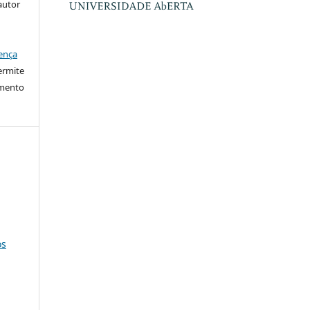
autor
ença
ermite
imento
os