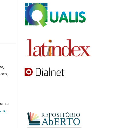
ta,
anco,
com a
ons