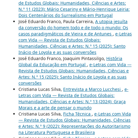
de Estudos Globais: Humanidades, Ciências e Artes:
N.º 11 (2023): Mário Cesariny e Mário-Henrique Leiria:
Dois Centenários do Surrealismo em Portugal
José Eduardo Franco, Paula Carreira,
A utopia jesuíta
da conversão do homem todo e de todo o mundo: Os
casos paradigmáticos de Vieira e de Antunes
,
e-Letras
com Vida — Revista de Estudos Globais:
Humanidades, Ciências e Artes: N.º 15 (2025): Santo
Inácio de Loyola e as suas conversões
José Eduardo Franco, Joaquim Pintassilgo,
História
Global da Educação em Portugal
,
e-Letras com Vida —
Revista de Estudos Globais: Humanidades, Ciências e
Artes: N.º 15 (2025): Santo Inácio de Loyola e as suas
conversões
Cristiana Lucas Silva,
Entrevista a Marco Lucchesi
,
e-
Letras com Vida — Revista de Estudos Globais:
Humanidades, Ciências e Artes: N.º 13 (2024): Graça
Morais e a arte de pensar o mundo
Cristiana Lucas Silva,
Ficha Técnica
,
e-Letras com Vida
— Revista de Estudos Globais: Humanidades, Ciências
e Artes: N.º 9 (2022): Representações do Autoritarismo
na Literatura Portuguesa e Brasileira