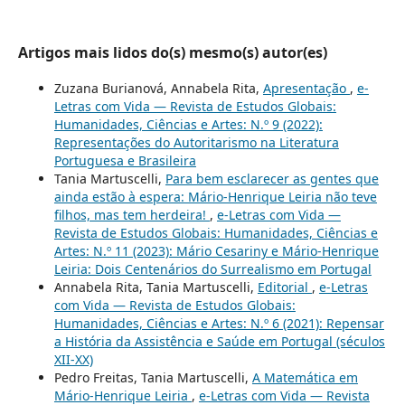
Artigos mais lidos do(s) mesmo(s) autor(es)
Zuzana Burianová, Annabela Rita,
Apresentação
,
e-
Letras com Vida — Revista de Estudos Globais:
Humanidades, Ciências e Artes: N.º 9 (2022):
Representações do Autoritarismo na Literatura
Portuguesa e Brasileira
Tania Martuscelli,
Para bem esclarecer as gentes que
ainda estão à espera: Mário-Henrique Leiria não teve
filhos, mas tem herdeira!
,
e-Letras com Vida —
Revista de Estudos Globais: Humanidades, Ciências e
Artes: N.º 11 (2023): Mário Cesariny e Mário-Henrique
Leiria: Dois Centenários do Surrealismo em Portugal
Annabela Rita, Tania Martuscelli,
Editorial
,
e-Letras
com Vida — Revista de Estudos Globais:
Humanidades, Ciências e Artes: N.º 6 (2021): Repensar
a História da Assistência e Saúde em Portugal (séculos
XII-XX)
Pedro Freitas, Tania Martuscelli,
A Matemática em
Mário-Henrique Leiria
,
e-Letras com Vida — Revista