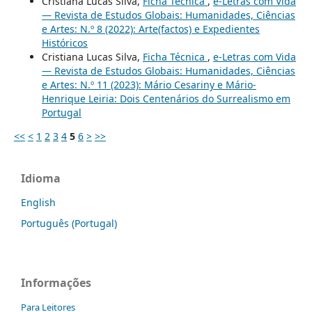
Cristiana Lucas Silva,
Ficha Técnica
,
e-Letras com Vida
— Revista de Estudos Globais: Humanidades, Ciências
e Artes: N.º 8 (2022): Arte(factos) e Expedientes
Históricos
Cristiana Lucas Silva,
Ficha Técnica
,
e-Letras com Vida
— Revista de Estudos Globais: Humanidades, Ciências
e Artes: N.º 11 (2023): Mário Cesariny e Mário-
Henrique Leiria: Dois Centenários do Surrealismo em
Portugal
<<
<
1
2
3
4
5
6
>
>>
Idioma
English
Português (Portugal)
Informações
Para Leitores