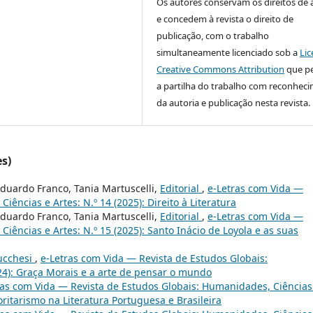
Os autores conservam os direitos de 
e concedem à revista o direito de
publicação, com o trabalho
simultaneamente licenciado sob a
Lic
Creative Commons Attribution
que p
a partilha do trabalho com reconhec
da autoria e publicação nesta revista.
es)
 Eduardo Franco, Tania Martuscelli,
Editorial
,
e-Letras com Vida —
ências e Artes: N.º 14 (2025): Direito à Literatura
 Eduardo Franco, Tania Martuscelli,
Editorial
,
e-Letras com Vida —
iências e Artes: N.º 15 (2025): Santo Inácio de Loyola e as suas
Lucchesi
,
e-Letras com Vida — Revista de Estudos Globais:
24): Graça Morais e a arte de pensar o mundo
ras com Vida — Revista de Estudos Globais: Humanidades, Ciências
oritarismo na Literatura Portuguesa e Brasileira