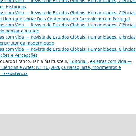
ras com Vida — Revista de Estudos Globais: Humanidades, Ciências
tes Históricos
ras com Vida — Revista de Estudos Globais: Humanidades, Ciências
io-Henrique Leiria: Dois Centenários do Surrealismo em Portugal
ras com Vida — Revista de Estudos Globais: Humanidades, Ciências
e de pensar o mundo
ras com Vida — Revista de Estudos Globais: Humanidades, Ciências
 construtor da modernidade
ras com Vida — Revista de Estudos Globais: Humanidades, Ciências
zações e Percepções
 Eduardo Franco, Tania Martuscelli,
Editorial
,
e-Letras com Vida —
iências e Artes: N.º 16 (2026): Criação, arte, movimentos e
 re-existência