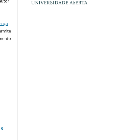
autor
ença
ermite
imento
 e