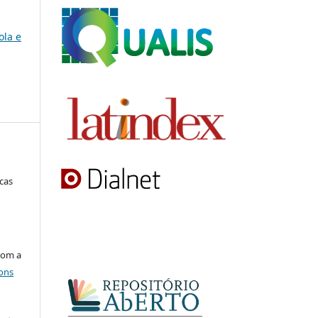
ola e
ucas
com a
ons