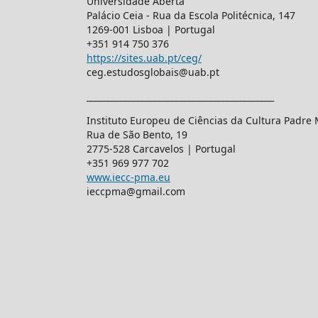
Universidade Aberta
Palácio Ceia - Rua da Escola Politécnica, 147
1269-001 Lisboa | Portugal
+351 914 750 376
https://sites.uab.pt/ceg/
ceg.estudosglobais@uab.pt
____________________________________________
Instituto Europeu de Ciências da Cultura Padre
Rua de São Bento, 19
2775-528 Carcavelos | Portugal
+351 969 977 702
www.iecc-pma.eu
ieccpma@gmail.com