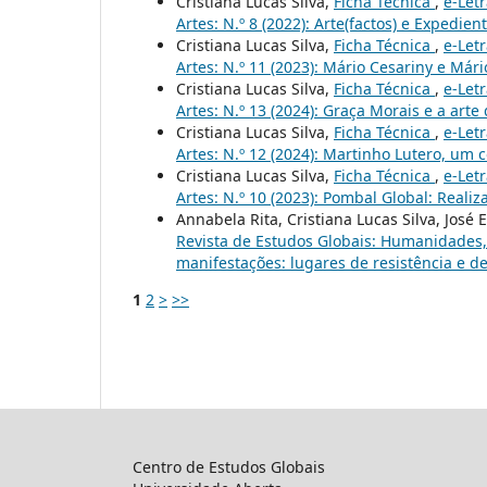
Cristiana Lucas Silva,
Ficha Técnica
,
e-Let
Artes: N.º 8 (2022): Arte(factos) e Expedien
Cristiana Lucas Silva,
Ficha Técnica
,
e-Let
Artes: N.º 11 (2023): Mário Cesariny e Már
Cristiana Lucas Silva,
Ficha Técnica
,
e-Let
Artes: N.º 13 (2024): Graça Morais e a art
Cristiana Lucas Silva,
Ficha Técnica
,
e-Let
Artes: N.º 12 (2024): Martinho Lutero, um
Cristiana Lucas Silva,
Ficha Técnica
,
e-Let
Artes: N.º 10 (2023): Pombal Global: Reali
Annabela Rita, Cristiana Lucas Silva, José
Revista de Estudos Globais: Humanidades, C
manifestações: lugares de resistência e de
1
2
>
>>
Centro de Estudos Globais