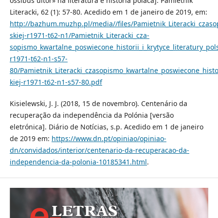
ossibus ultor» na literatura e história polaca]. Pamietnik
Literacki, 62 (1): 57-80. Acedido em 1 de janeiro de 2019, em:
http://bazhum.muzhp.pl/media//files/Pamietnik_Literacki_czasop
skiej-r1971-t62-n1/Pamietnik_Literacki_cza-
sopismo_kwartalne_poswiecone_historii_i_krytyce_literatury_pols
r1971-t62-n1-s57-
80/Pamietnik_Literacki_czasopismo_kwartalne_poswiecone_histori
kiej-r1971-t62-n1-s57-80.pdf
Kisielewski, J. J. (2018, 15 de novembro). Centenário da
recuperação da independência da Polónia [versão
eletrónica]. Diário de Notícias, s.p. Acedido em 1 de janeiro
de 2019 em:
https://www.dn.pt/opiniao/opiniao-
dn/convidados/interior/centenario-da-recuperacao-da-
independencia-da-polonia-10185341.html
.