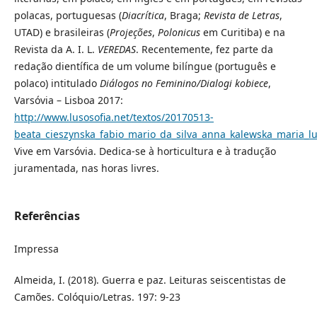
polacas, portuguesas (
Diacrítica
, Braga;
Revista de Letras
,
UTAD) e brasileiras (
Projeções
,
Polonicus
em Curitiba) e na
Revista da A. I. L.
VEREDAS
. Recentemente, fez parte da
redação dientífica de um volume bilíngue (português e
polaco) intitulado
Diálogos no Feminino/Dialogi kobiece
,
Varsóvia – Lisboa 2017:
http://www.lusosofia.net/textos/20170513-
beata_cieszynska_fabio_mario_da_silva_anna_kalewska_maria_lu
Vive em Varsóvia. Dedica-se à horticultura e à tradução
juramentada, nas horas livres.
Referências
Impressa
Almeida, I. (2018). Guerra e paz. Leituras seiscentistas de
Camões. Colóquio/Letras. 197: 9-23