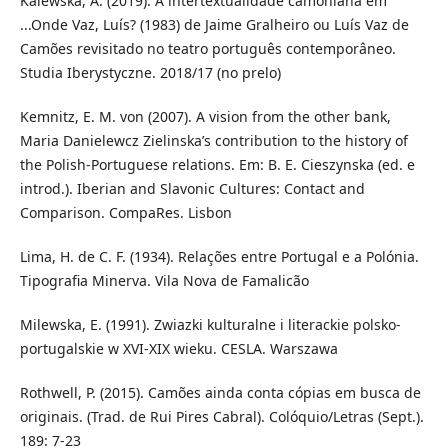
Kalewska, A. (2019). A intertextualidade camoniana em
...Onde Vaz, Luís? (1983) de Jaime Gralheiro ou Luís Vaz de
Camões revisitado no teatro português contemporâneo.
Studia Iberystyczne. 2018/17 (no prelo)
Kemnitz, E. M. von (2007). A vision from the other bank,
Maria Danielewcz Zielinska’s contribution to the history of
the Polish-Portuguese relations. Em: B. E. Cieszynska (ed. e
introd.). Iberian and Slavonic Cultures: Contact and
Comparison. CompaRes. Lisbon
Lima, H. de C. F. (1934). Relações entre Portugal e a Polónia.
Tipografia Minerva. Vila Nova de Famalicão
Milewska, E. (1991). Zwiazki kulturalne i literackie polsko-
portugalskie w XVI-XIX wieku. CESLA. Warszawa
Rothwell, P. (2015). Camões ainda conta cópias em busca de
originais. (Trad. de Rui Pires Cabral). Colóquio/Letras (Sept.).
189: 7-23