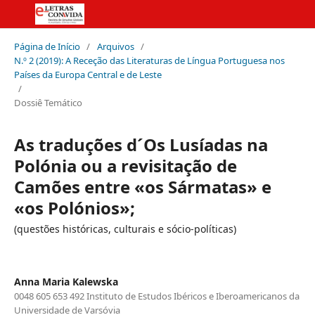
Página de Início
/
Arquivos
/
N.º 2 (2019): A Receção das Literaturas de Língua Portuguesa nos
Países da Europa Central e de Leste
/
Dossiê Temático
As traduções d´Os Lusíadas na
Polónia ou a revisitação de
Camões entre «os Sármatas» e
«os Polónios»;
(questões históricas, culturais e sócio-políticas)
Anna Maria Kalewska
0048 605 653 492 Instituto de Estudos Ibéricos e Iberoamericanos da
Universidade de Varsóvia