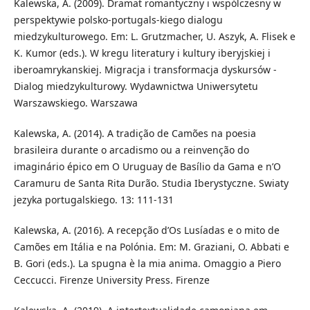
Kalewska, A. (2009). Dramat romantyczny i wspólczesny w
perspektywie polsko-portugals-kiego dialogu
miedzykulturowego. Em: L. Grutzmacher, U. Aszyk, A. Flisek e
K. Kumor (eds.). W kregu literatury i kultury iberyjskiej i
iberoamrykanskiej. Migracja i transformacja dyskursów -
Dialog miedzykulturowy. Wydawnictwa Uniwersytetu
Warszawskiego. Warszawa
Kalewska, A. (2014). A tradição de Camões na poesia
brasileira durante o arcadismo ou a reinvenção do
imaginário épico em O Uruguay de Basílio da Gama e n’O
Caramuru de Santa Rita Durão. Studia Iberystyczne. Swiaty
jezyka portugalskiego. 13: 111-131
Kalewska, A. (2016). A recepção d’Os Lusíadas e o mito de
Camões em Itália e na Polónia. Em: M. Graziani, O. Abbati e
B. Gori (eds.). La spugna è la mia anima. Omaggio a Piero
Ceccucci. Firenze University Press. Firenze