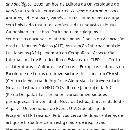
antropológico
, 2005, ambos na Editora da Universidade de
Varsóvia. Traduziu, entre outros,
As Naus
de António Lobo
Antunes, Editora WAB, Varsóvia 2002. Estudou em Portugal
com bolsas do Instituto Camões e da Fundação Calouste
Gulbenkian em Lisboa. Participou em colóquios e
congressos nacionais e internacionais. É sócio da Associação
dos Lusitanistas Polacos (ALP), Associação Internacional de
Lusitanistas (A.I.L), membro da CompaRes – Associação
Internacional de Estudos Ibero-Eslavos, do CLEPUL - Centro
de Literaturas e Culturas Lusófonas e Europeias sediadas na
Faculdade de Letras da Universidade de Lisboa, do CHAM
(Centro de História de Aquém e Além Mar da Universidade
Nova de Lisboa), do NETCCON (Rio de Janeiro) e da AICL
(Ponta Delgada). Leccionou em várias universidades
portuguesas (Universidade Nova de Lisboa, Universidade do
Algarve, Universidade de Évora, UTAD) ao abrigo do
Programa LLP Erasmus. Publicou cerca de duas centenas de
artigos e trabalhos de investigação e de inspiração
literárias, em polaco, em inglês e em português, em revistas