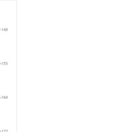
-149
-155
-169
-177