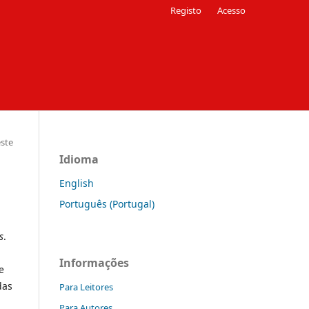
Registo
Acesso
este
Idioma
English
Português (Portugal)
s
.
Informações
e
das
Para Leitores
Para Autores