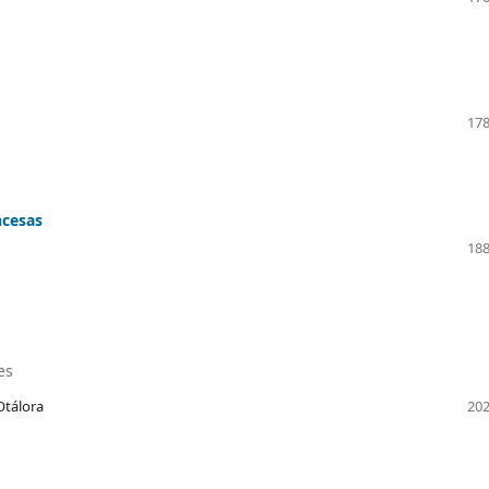
178
ncesas
188
es
Otálora
202