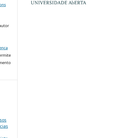
ons
autor
ença
ermite
imento
sos
cias