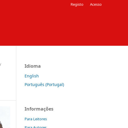
Registo
Acesso
/
Idioma
English
Português (Portugal)
Informações
Para Leitores
Para Autores