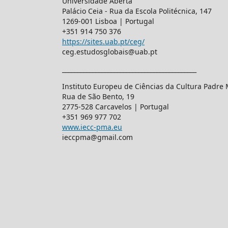
Universidade Aberta
Palácio Ceia - Rua da Escola Politécnica, 147
1269-001 Lisboa | Portugal
+351 914 750 376
https://sites.uab.pt/ceg/
ceg.estudosglobais@uab.pt
____________________________________________
Instituto Europeu de Ciências da Cultura Padre
Rua de São Bento, 19
2775-528 Carcavelos | Portugal
+351 969 977 702
www.iecc-pma.eu
ieccpma@gmail.com