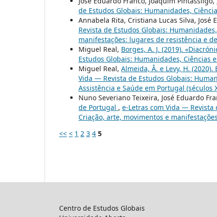
José Eduardo Franco, Joaquim Pintassilgo,
de Estudos Globais: Humanidades, Ciências 
Annabela Rita, Cristiana Lucas Silva, José
Revista de Estudos Globais: Humanidades, C
manifestações: lugares de resistência e de
Miguel Real,
Borges, A. J. (2019). «Diacrón
Estudos Globais: Humanidades, Ciências e A
Miguel Real,
Almeida, Â. e Levy, H. (2020).
Vida — Revista de Estudos Globais: Humanid
Assistência e Saúde em Portugal (séculos X
Nuno Severiano Teixeira, José Eduardo Fra
de Portugal
,
e-Letras com Vida — Revista 
Criação, arte, movimentos e manifestações:
<<
<
1
2
3
4
5
Centro de Estudos Globais