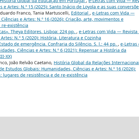
História Global da Educação em Portugal
,
e-Letras com Vida — Rev
e Artes: N.º 15 (2025): Santo Inácio de Loyola e as suas conversõe
 Eduardo Franco, Tania Martuscelli,
Editorial
,
e-Letras com Vida —
iências e Artes: N.º 16 (2026): Criação, arte, movimentos e
 re-existência
icas». Theya Editores. Lisboa: 224 pp.
,
e-Letras com Vida — Revista
rtes: N.º 5 (2020): História, Literatura e Cozinha
 Estado de emergência. Confraria do Silêncio. S. l.: 44 pp.
,
e-Letras
ades, Ciências e Artes: N.º 6 (2021): Repensar a História da
II-XX)
nco, João Relvão Caetano,
História Global da Relações Internaciona
de Estudos Globais: Humanidades, Ciências e Artes: N.º 16 (2026):
 lugares de resistência e de re-existência