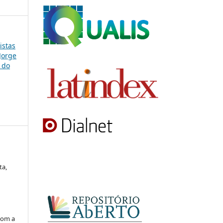
istas
Jorge
 do
ta,
com a