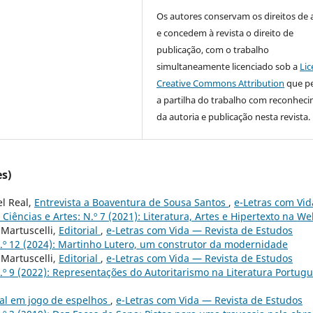
Os autores conservam os direitos de 
e concedem à revista o direito de
publicação, com o trabalho
simultaneamente licenciado sob a
Lic
Creative Commons Attribution
que p
a partilha do trabalho com reconhec
da autoria e publicação nesta revista.
es)
el Real,
Entrevista a Boaventura de Sousa Santos
,
e-Letras com Vi
iências e Artes: N.º 7 (2021): Literatura, Artes e Hipertexto na W
 Martuscelli,
Editorial
,
e-Letras com Vida — Revista de Estudos
N.º 12 (2024): Martinho Lutero, um construtor da modernidade
 Martuscelli,
Editorial
,
e-Letras com Vida — Revista de Estudos
.º 9 (2022): Representações do Autoritarismo na Literatura Portug
al em jogo de espelhos
,
e-Letras com Vida — Revista de Estudos