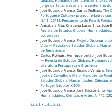
Globais: Humanidades, Ciências e Artes: N.
Jorge de Sena, a assinalar o centenário d
José Eduardo Franco, Carlos Fiolhais,
The D
Portuguese Culture» project
,
e-Letras com
N.º 1 (2018): Pensamento do Fora & Poétic
Annabela Rita, Cristiana Lucas Silva, José
Revista de Estudos Globais: Humanidades, C
conversões
José Eduardo Franco,
Projeto Dicionário d
Vida — Revista de Estudos Globais: Humani
de Resistência
Carlos Fiolhais, Henrique Leitão, José Edu
— Revista de Estudos Globais: Humanidades
Literatura Portuguesa e Brasileira
José Eduardo Franco, Ricardo Ventura,
Sen
José de Carvalho e Melo, Marquês de Pomb
Estudos Globais: Humanidades, Ciências e 
Portugal (séculos XII-XX)
José Eduardo Franco, José Brissos-Lino,
Ap
Humanidades, Ciências e Artes: N.º 12 (2
<<
<
1
2
3
4
5
>
>>