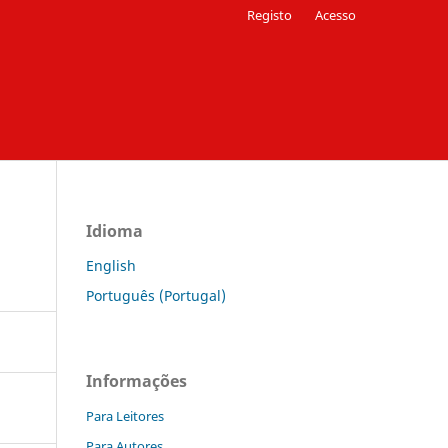
Registo
Acesso
Idioma
English
Português (Portugal)
Informações
Para Leitores
Para Autores