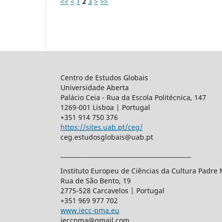
<<
<
1
2
3
>
>>
Centro de Estudos Globais
Universidade Aberta
Palácio Ceia - Rua da Escola Politécnica, 147
1269-001 Lisboa | Portugal
+351 914 750 376
https://sites.uab.pt/ceg/
ceg.estudosglobais@uab.pt
____________________________________________
Instituto Europeu de Ciências da Cultura Padre
Rua de São Bento, 19
2775-528 Carcavelos | Portugal
+351 969 977 702
www.iecc-pma.eu
ieccpma@gmail.com