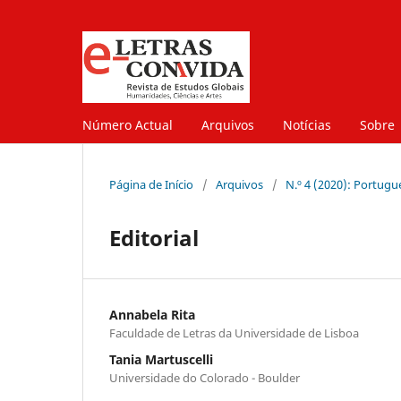
Número Actual
Arquivos
Notícias
Sobre
Página de Início
/
Arquivos
/
N.º 4 (2020): Portugu
Editorial
Annabela Rita
Faculdade de Letras da Universidade de Lisboa
Tania Martuscelli
Universidade do Colorado - Boulder