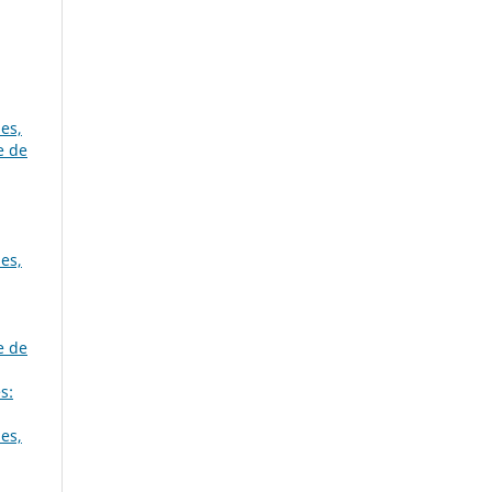
es,
e de
es,
e de
s:
es,