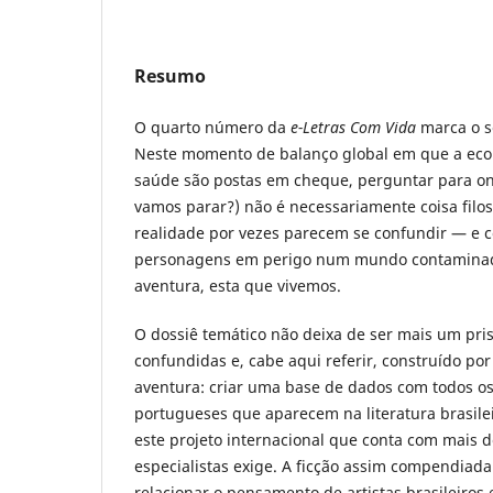
Resumo
O quarto número da
e-Letras Com Vida
marca o s
Neste momento de balanço global em que a eco
saúde são postas em cheque, perguntar para o
vamos parar?) não é necessariamente coisa filosó
realidade por vezes parecem se confundir — e c
personagens em perigo num mundo contamina
aventura, esta que vivemos.
O dossiê temático não deixa de ser mais um pris
confundidas e, cabe aqui referir, construído po
aventura: criar uma base de dados com todos o
portugueses que aparecem na literatura brasile
este projeto internacional que conta com mais 
especialistas exige. A ficção assim compendiada
relacionar o pensamento de artistas brasileiros