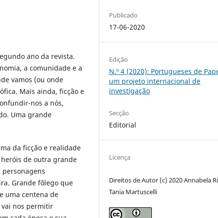
Publicado
17-06-2020
egundo ano da revista.
Edição
nomia, a comunidade e a
N.º 4 (2020): Portugueses de Pape
nde vamos (ou onde
um projeto internacional de
investigação
fica. Mais ainda, ficção e
onfundir-nos a nós,
Secção
do. Uma grande
Editorial
ma da ficção e realidade
Licença
r heróis de outra grande
s personagens
Direitos de Autor (c) 2020 Annabela Ri
ira. Grande fôlego que
Tania Martuscelli
de uma centena de
 vai nos permitir
 em cada época e sua