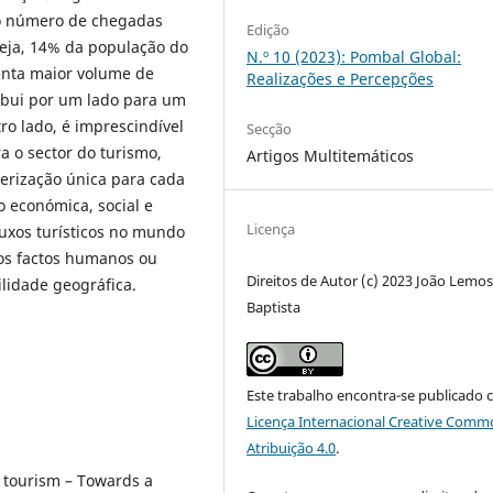
o número de chegadas
Edição
 seja, 14% da população do
N.º 10 (2023): Pombal Global:
enta maior volume de
Realizações e Percepções
ribui por um lado para um
tro lado, é imprescindível
Secção
a o sector do turismo,
Artigos Multitemáticos
erização única para cada
o económica, social e
Licença
fluxos turísticos no mundo
os factos humanos ou
Direitos de Autor (c) 2023 João Lemo
lidade geográfica.
Baptista
Este trabalho encontra-se publicado 
Licença Internacional Creative Comm
Atribuição 4.0
.
e tourism – Towards a