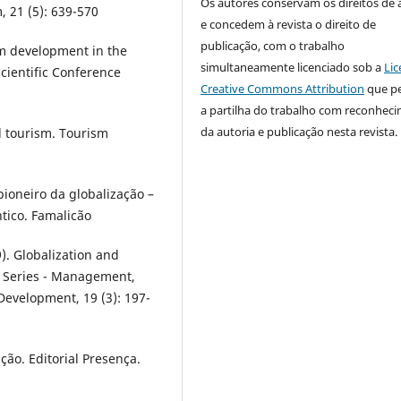
Os autores conservam os direitos de 
, 21 (5): 639-570
e concedem à revista o direito de
publicação, com o trabalho
sm development in the
simultaneamente licenciado sob a
Lic
ientific Conference
Creative Commons Attribution
que p
a partilha do trabalho com reconhec
da autoria e publicação nesta revista.
nd tourism. Tourism
 pioneiro da globalização –
tico. Famalicão
). Globalization and
s Series - Management,
Development, 19 (3): 197-
ção. Editorial Presença.