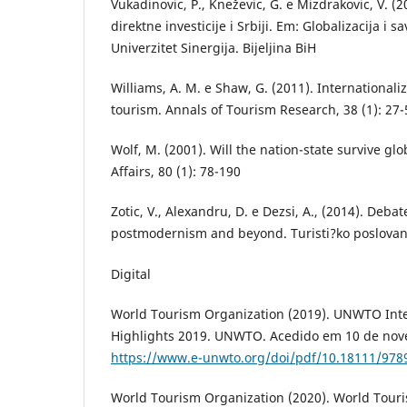
Vukadinovic, P., Kneževic, G. e Mizdrakovic, V. (2
direktne investicije i Srbiji. Em: Globalizacija i
Univerzitet Sinergija. Bijeljina BiH
Williams, A. M. e Shaw, G. (2011). Internationali
tourism. Annals of Tourism Research, 38 (1): 27-
Wolf, M. (2001). Will the nation-state survive gl
Affairs, 80 (1): 78-190
Zotic, V., Alexandru, D. e Dezsi, A., (2014). Deba
postmodernism and beyond. Turisti?ko poslovanj
Digital
World Tourism Organization (2019). UNWTO Inte
Highlights 2019. UNWTO. Acedido em 10 de nov
https://www.e-unwto.org/doi/pdf/10.18111/97
World Tourism Organization (2020). World Touri