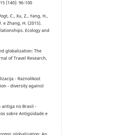
15 (140): 96-100
 Vogt, C., Xu, Z., Yang, H.,
 W. e Zhang, H. (2015).
elationships. Ecology and
 and globalization: The
rnal of Travel Research,
izacija - Raznolikost
ion - diversity against
 antiga no Brasil -
dos sobre Antigüidade e
onomic globalization: An