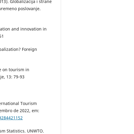
013). Globalizacija i strane
 savremeno poslovanje.
zation and innovation in
51
obalization? Foreign
te on tourism in
e, 13: 79-93
rnational Tourism
embro de 2022, em:
89284421152
sm Statistics. UNWTO.