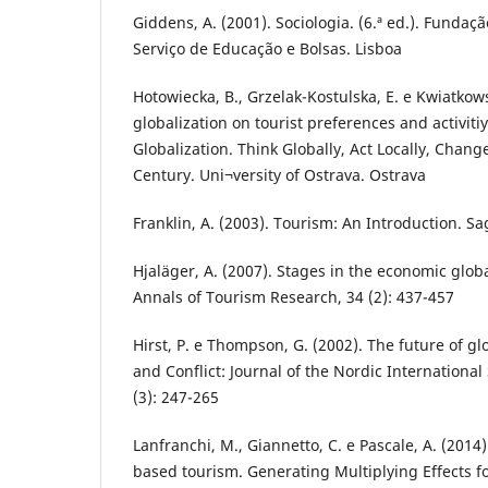
Giddens, A. (2001). Sociologia. (6.ª ed.). Fundaç
Serviço de Educação e Bolsas. Lisboa
Hotowiecka, B., Grzelak-Kostulska, E. e Kwiatkows
globalization on tourist preferences and activiti
Globalization. Think Globally, Act Locally, Change
Century. Uni¬versity of Ostrava. Ostrava
Franklin, A. (2003). Tourism: An Introduction. S
Hjaläger, A. (2007). Stages in the economic globa
Annals of Tourism Research, 34 (2): 437-457
Hirst, P. e Thompson, G. (2002). The future of gl
and Conflict: Journal of the Nordic International
(3): 247-265
Lanfranchi, M., Giannetto, C. e Pascale, A. (2014)
based tourism. Generating Multiplying Effects f