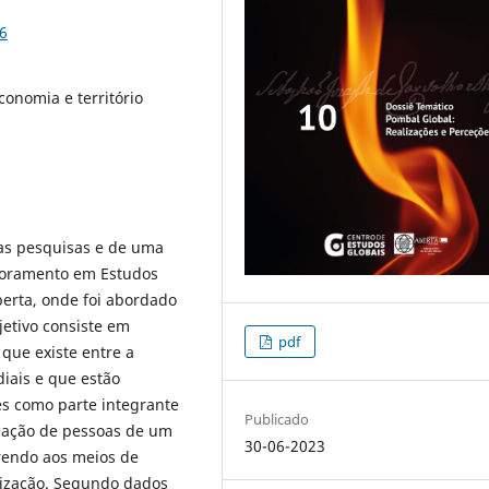
6
economia e território
ias pesquisas e de uma
utoramento em Estudos
berta, onde foi abordado
etivo consiste em
pdf
 que existe entre a
iais e que estão
res como parte integrante
Publicado
cação de pessoas de um
30-06-2023
rrendo aos meios de
tização. Segundo dados