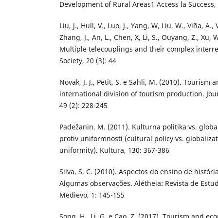
Development of Rural Areas1 Access la Success, 
Liu, J., Hull, V., Luo, J., Yang, W, Liu, W., Viña, A.,
Zhang, J., An, L., Chen, X, Li, S., Ouyang, Z., Xu,
Multiple telecouplings and their complex interr
Society, 20 (3): 44
Novak, J. J., Petit, S. e Sahli, M. (2010). Tourism
international division of tourism production. Jou
49 (2): 228-245
Padežanin, M. (2011). Kulturna politika vs. global
protiv uniformnosti (cultural policy vs. globalizat
uniformity). Kultura, 130: 367-386
Silva, S. C. (2010). Aspectos do ensino de história
Algumas observações. Alétheia: Revista de Estu
Medievo, 1: 145-155
Song, H., Li, G. e Cao, Z. (2017). Tourism and ec