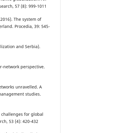
earch, 57 (8): 999-1011
 (2016). The system of
rland. Procedia, 39: 545-
alization and Serbia).
r-network perspective.
etworks unravelled. A
 management studies.
 challenges for global
rch, 53 (4): 420-432