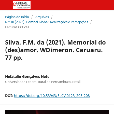
Página de Início
/
Arquivos
/
N.º 10 (2023): Pombal Global: Realizações e Percepções
/
Leituras Críticas
Silva, F.M. da (2021). Memorial do
(des)amor. WDimeron. Caruaru.
77 pp.
Nefatalin Gonçalves Neto
Universidade Federal Rural de Pernambuco, Brasil
DOI:
https://doi.org/10.53943/ELCV.0123_205-208