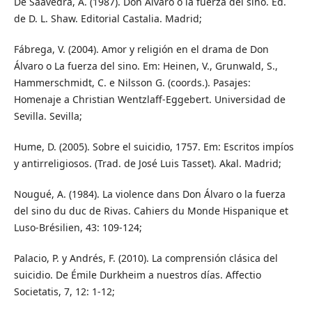
De Saavedra, A. (1987). Don Álvaro o la fuerza del sino. Ed.
de D. L. Shaw. Editorial Castalia. Madrid;
Fábrega, V. (2004). Amor y religión en el drama de Don
Álvaro o La fuerza del sino. Em: Heinen, V., Grunwald, S.,
Hammerschmidt, C. e Nilsson G. (coords.). Pasajes:
Homenaje a Christian Wentzlaff-Eggebert. Universidad de
Sevilla. Sevilla;
Hume, D. (2005). Sobre el suicidio, 1757. Em: Escritos impíos
y antirreligiosos. (Trad. de José Luis Tasset). Akal. Madrid;
Nougué, A. (1984). La violence dans Don Álvaro o la fuerza
del sino du duc de Rivas. Cahiers du Monde Hispanique et
Luso-Brésilien, 43: 109-124;
Palacio, P. y Andrés, F. (2010). La comprensión clásica del
suicidio. De Émile Durkheim a nuestros días. Affectio
Societatis, 7, 12: 1-12;