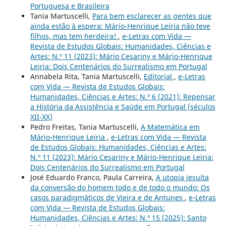
Portuguesa e Brasileira
Tania Martuscelli,
Para bem esclarecer as gentes que
ainda estão à espera: Mário-Henrique Leiria não teve
filhos, mas tem herdeira!
,
e-Letras com Vida —
Revista de Estudos Globais: Humanidades, Ciências e
Artes: N.º 11 (2023): Mário Cesariny e Mário-Henrique
Leiria: Dois Centenários do Surrealismo em Portugal
Annabela Rita, Tania Martuscelli,
Editorial
,
e-Letras
com Vida — Revista de Estudos Globais:
Humanidades, Ciências e Artes: N.º 6 (2021): Repensar
a História da Assistência e Saúde em Portugal (séculos
XII-XX)
Pedro Freitas, Tania Martuscelli,
A Matemática em
Mário-Henrique Leiria
,
e-Letras com Vida — Revista
de Estudos Globais: Humanidades, Ciências e Artes:
N.º 11 (2023): Mário Cesariny e Mário-Henrique Leiria:
Dois Centenários do Surrealismo em Portugal
José Eduardo Franco, Paula Carreira,
A utopia jesuíta
da conversão do homem todo e de todo o mundo: Os
casos paradigmáticos de Vieira e de Antunes
,
e-Letras
com Vida — Revista de Estudos Globais:
Humanidades, Ciências e Artes: N.º 15 (2025): Santo