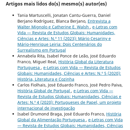
Artigos mais lidos do(s) mesmo(s) autor(es)
Tania Martuscelli, Jonatan Cantu-Guerra, Daniel
Berjano Rodríguez, Blanca Berjano,
Entrevista a
Walter Mignolo e Catherine E. Walsh
,
e-Letras com
Vida — Revista de Estudos Globais: Humanidades,
Ciências e Artes: N.º 11 (2023): Mário Cesariny e
Mário-Henrique Leiria: Dois Centenários do
Surrealismo em Portugal
Annabela Rita, Isabel Ponce de Leão, José Eduardo
Franco, Miguel Real,
História Global da Literatura
Portuguesa
,
e-Letras com Vida — Revista de Estudos
Globais: Humanidades, Ciências e Artes: N.º 5 (2020):
História, Literatura e Cozinha
Carlos Fiolhais, José Eduardo Franco, José Pedro Paiva,
História Global de Portugal
,
e-Letras com Vida —
Revista de Estudos Globais: Humanidades, Ciências e
Artes: N.º 4 (2020): Portugueses de Papel, um projeto
internacional de investigação
Isabel Drumond Braga, José Eduardo Franco,
História
Global da Alimentação Portuguesa
,
e-Letras com Vida
— Revista de Estudos Globais: Humanidades, Ciências