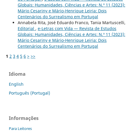
Globais: Humanidades, Ciências e Artes: N.º 11 (2023):
Mário Cesariny e Mário-Henrique Leiria: Dois
Centenários do Surrealismo em Portugal
Annabela Rita, José Eduardo Franco, Tania Martuscelli,
Editorial
,
e-Letras com Vida — Revista de Estudos
Globais: Humanidades, Ciências e Artes: N.º 11 (2023):
Mário Cesariny e Mário-Henrique Leiria: Dois
Centenários do Surrealismo em Portugal
1
2
3
4
5
6
>
>>
Idioma
English
Português (Portugal)
Informações
Para Leitores