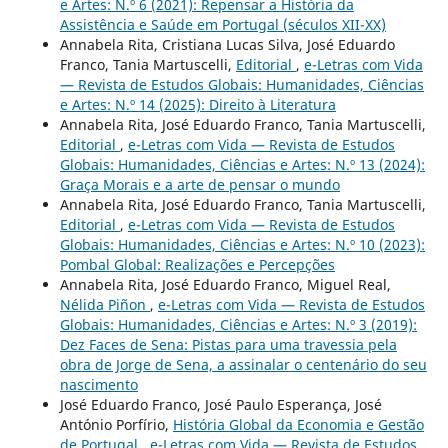
e Artes: N.º 6 (2021): Repensar a História da
Assistência e Saúde em Portugal (séculos XII-XX)
Annabela Rita, Cristiana Lucas Silva, José Eduardo
Franco, Tania Martuscelli,
Editorial
,
e-Letras com Vida
— Revista de Estudos Globais: Humanidades, Ciências
e Artes: N.º 14 (2025): Direito à Literatura
Annabela Rita, José Eduardo Franco, Tania Martuscelli,
Editorial
,
e-Letras com Vida — Revista de Estudos
Globais: Humanidades, Ciências e Artes: N.º 13 (2024):
Graça Morais e a arte de pensar o mundo
Annabela Rita, José Eduardo Franco, Tania Martuscelli,
Editorial
,
e-Letras com Vida — Revista de Estudos
Globais: Humanidades, Ciências e Artes: N.º 10 (2023):
Pombal Global: Realizações e Percepções
Annabela Rita, José Eduardo Franco, Miguel Real,
Nélida Piñon
,
e-Letras com Vida — Revista de Estudos
Globais: Humanidades, Ciências e Artes: N.º 3 (2019):
Dez Faces de Sena: Pistas para uma travessia pela
obra de Jorge de Sena, a assinalar o centenário do seu
nascimento
José Eduardo Franco, José Paulo Esperança, José
António Porfírio,
História Global da Economia e Gestão
de Portugal
,
e-Letras com Vida — Revista de Estudos