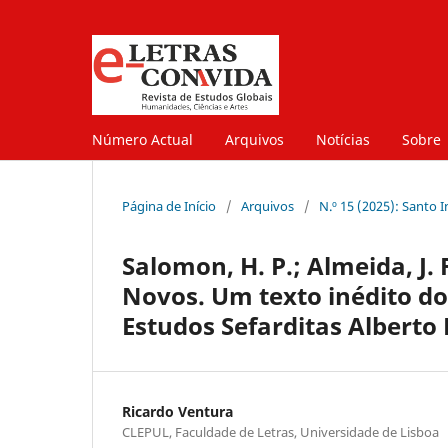
Número Actual
Arquivos
Notícias
Sobre
Página de Início
/
Arquivos
/
N.º 15 (2025): Santo 
Salomon, H. P.; Almeida, J. 
Novos. Um texto inédito do
Estudos Sefarditas Alberto 
Ricardo Ventura
CLEPUL, Faculdade de Letras, Universidade de Lisboa