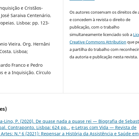
nquisição e Cristãos-
Os autores conservam os direitos de 
José Saraiva Centenário.
e concedem à revista o direito de
opeias. Lisboa: pp. 123-
publicação, com o trabalho
simultaneamente licenciado sob a
Lic
Creative Commons Attribution
que p
ónio Vieira. Org. Hernâni
a partilha do trabalho com reconhec
 Costa. Lisboa;
da autoria e publicação nesta revista.
duardo Franco e Pedro
us e a Inquisição. Círculo
es)
a-Lino, P. (2020). De quase nada a quase rei — Biografia de Sebast
al. Contraponto. Lisboa: 624 pp.
,
e-Letras com Vida — Revista de
Artes: N.º 6 (2021): Repensar a História da Assistência e Saúde em