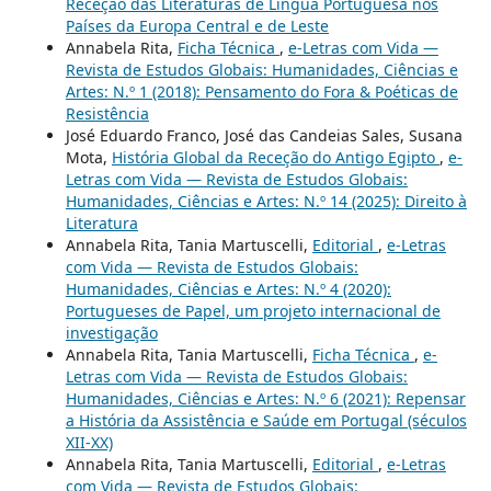
Receção das Literaturas de Língua Portuguesa nos
Países da Europa Central e de Leste
Annabela Rita,
Ficha Técnica
,
e-Letras com Vida —
Revista de Estudos Globais: Humanidades, Ciências e
Artes: N.º 1 (2018): Pensamento do Fora & Poéticas de
Resistência
José Eduardo Franco, José das Candeias Sales, Susana
Mota,
História Global da Receção do Antigo Egipto
,
e-
Letras com Vida — Revista de Estudos Globais:
Humanidades, Ciências e Artes: N.º 14 (2025): Direito à
Literatura
Annabela Rita, Tania Martuscelli,
Editorial
,
e-Letras
com Vida — Revista de Estudos Globais:
Humanidades, Ciências e Artes: N.º 4 (2020):
Portugueses de Papel, um projeto internacional de
investigação
Annabela Rita, Tania Martuscelli,
Ficha Técnica
,
e-
Letras com Vida — Revista de Estudos Globais:
Humanidades, Ciências e Artes: N.º 6 (2021): Repensar
a História da Assistência e Saúde em Portugal (séculos
XII-XX)
Annabela Rita, Tania Martuscelli,
Editorial
,
e-Letras
com Vida — Revista de Estudos Globais: