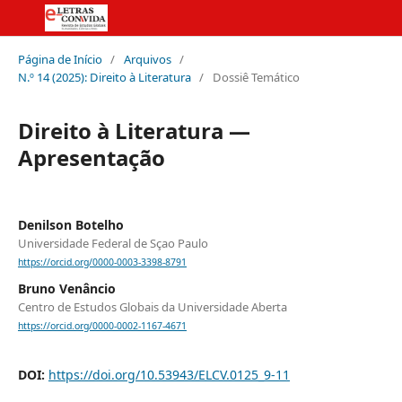
Página de Início
/
Arquivos
/
N.º 14 (2025): Direito à Literatura
/
Dossiê Temático
Direito à Literatura —
Apresentação
Denilson Botelho
Universidade Federal de Sçao Paulo
https://orcid.org/0000-0003-3398-8791
Bruno Venâncio
Centro de Estudos Globais da Universidade Aberta
https://orcid.org/0000-0002-1167-4671
DOI:
https://doi.org/10.53943/ELCV.0125_9-11