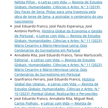
Nélida Piñon
,
e-Letras com Vida — Revista de Estudos
Globais: Humanidades, Ciências e Artes: N.º 3 (2019):
Dez Faces de Sena: Pistas para uma travessia pela
obra de Jorge de Sena, a assinalar o centenário do seu
nascimento
José Eduardo Franco, José Paulo Esperança, José
António Porfírio,
História Global da Economia e Gestão
de Portugal
,
e-Letras com Vida — Revista de Estudos
Globais: Humanidades, Ciências e Artes: N.º 11 (2023):
Mário Cesariny e Mário-Henrique Leiria: Dois
Centenários do Surrealismo em Portugal
Annabela Rita, José Eduardo Franco, Tania Martuscelli,
Editorial
,
e-Letras com Vida — Revista de Estudos
Globais: Humanidades, Ciências e Artes: N.º 11 (2023):
Mário Cesariny e Mário-Henrique Leiria: Dois
Centenários do Surrealismo em Portugal
Gianfranco Ferraro, José Eduardo Franco,
História
Global das Utopias
,
e-Letras com Vida — Revista de
Estudos Globais: Humanidades, Ciências e Artes: N.º
10 (2023): Pombal Global: Realizações e Percepções
José Eduardo Franco, Annabela Rita, Miguel Real,
Carlos Fiolhais
,
e-Letras com Vida — Revista de