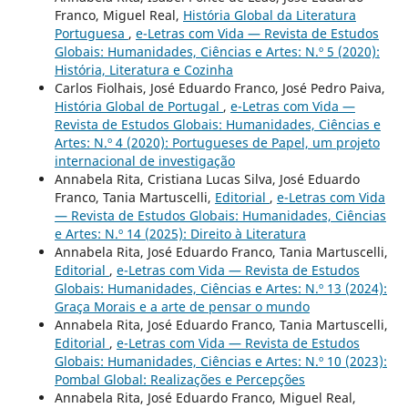
Franco, Miguel Real,
História Global da Literatura
Portuguesa
,
e-Letras com Vida — Revista de Estudos
Globais: Humanidades, Ciências e Artes: N.º 5 (2020):
História, Literatura e Cozinha
Carlos Fiolhais, José Eduardo Franco, José Pedro Paiva,
História Global de Portugal
,
e-Letras com Vida —
Revista de Estudos Globais: Humanidades, Ciências e
Artes: N.º 4 (2020): Portugueses de Papel, um projeto
internacional de investigação
Annabela Rita, Cristiana Lucas Silva, José Eduardo
Franco, Tania Martuscelli,
Editorial
,
e-Letras com Vida
— Revista de Estudos Globais: Humanidades, Ciências
e Artes: N.º 14 (2025): Direito à Literatura
Annabela Rita, José Eduardo Franco, Tania Martuscelli,
Editorial
,
e-Letras com Vida — Revista de Estudos
Globais: Humanidades, Ciências e Artes: N.º 13 (2024):
Graça Morais e a arte de pensar o mundo
Annabela Rita, José Eduardo Franco, Tania Martuscelli,
Editorial
,
e-Letras com Vida — Revista de Estudos
Globais: Humanidades, Ciências e Artes: N.º 10 (2023):
Pombal Global: Realizações e Percepções
Annabela Rita, José Eduardo Franco, Miguel Real,