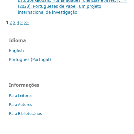
Estudos Globais: Humanidades, Ciências e Artes: N.º 4
(2020): Portugueses de Papel, um projeto
internacional de investigação
1
2
3
4
>
>>
Idioma
English
Português (Portugal)
Informações
Para Leitores
Para Autores
Para Bibliotecários