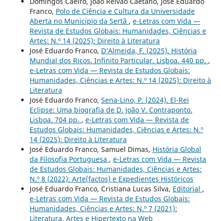
Domingos Caeiro, João Relvão Caetano, José Eduardo
Franco,
Polo de Ciência e Cultura da Universidade
Aberta no Município da Sertã
,
e-Letras com Vida —
Revista de Estudos Globais: Humanidades, Ciências e
Artes: N.º 14 (2025): Direito à Literatura
José Eduardo Franco,
D’Almeida, F. (2025). História
Mundial dos Ricos. Infinito Particular. Lisboa. 440 pp.
,
e-Letras com Vida — Revista de Estudos Globais:
Humanidades, Ciências e Artes: N.º 14 (2025): Direito à
Literatura
José Eduardo Franco,
Sena-Lino, P. (2024). El-Rei
Eclipse: Uma biografia de D. João V. Contraponto.
Lisboa. 704 pp.
,
e-Letras com Vida — Revista de
Estudos Globais: Humanidades, Ciências e Artes: N.º
14 (2025): Direito à Literatura
José Eduardo Franco, Samuel Dimas,
História Global
da Filosofia Portuguesa
,
e-Letras com Vida — Revista
de Estudos Globais: Humanidades, Ciências e Artes:
N.º 8 (2022): Arte(factos) e Expedientes Históricos
José Eduardo Franco, Cristiana Lucas Silva,
Editorial
,
e-Letras com Vida — Revista de Estudos Globais:
Humanidades, Ciências e Artes: N.º 7 (2021):
Literatura, Artes e Hipertexto na Web