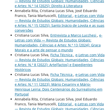
— Revista de Estudos Globais: Humanidades, Ciências
e Artes: N.º 14 (2025): Direito à Literatura
Annabela Rita, Cristiana Lucas Silva, José Eduardo
Franco, Tania Martuscelli,
Editorial
,
e-Letras com Vida
— Revista de Estudos Globais: Humanidades, Ciências
e Artes: N.º 15 (2025): Santo Inácio de Loyola e as suas
conversões
Cristiana Lucas Silva,
Entrevista a Marco Lucchesi
,
e-
Letras com Vida — Revista de Estudos Globais:
Humanidades, Ciências e Artes: N.º 13 (2024): Graça
Morais e a arte de pensar o mundo
Cristiana Lucas Silva,
Ficha Técnica
,
e-Letras com Vida
— Revista de Estudos Globais: Humanidades, Ciências
e Artes: N.º 8 (2022): Arte(factos) e Expedientes
Históricos
Cristiana Lucas Silva,
Ficha Técnica
,
e-Letras com Vida
— Revista de Estudos Globais: Humanidades, Ciências
e Artes: N.º 11 (2023): Mário Cesariny e Mário-
Henrique Leiria: Dois Centenários do Surrealismo em
Portugal
Annabela Rita, Cristiana Lucas Silva, José Eduardo
Franco, Tania Martuscelli,
Editorial
,
e-Letras com Vida
— Revista de Estudos Globais: Humanidades, Ciências