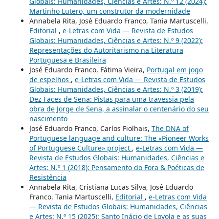
Globais: Humanidades, Ciências e Artes: N.º 12 (2024):
Martinho Lutero, um construtor da modernidade
Annabela Rita, José Eduardo Franco, Tania Martuscelli,
Editorial
,
e-Letras com Vida — Revista de Estudos
Globais: Humanidades, Ciências e Artes: N.º 9 (2022):
Representações do Autoritarismo na Literatura
Portuguesa e Brasileira
José Eduardo Franco, Fátima Vieira,
Portugal em jogo
de espelhos
,
e-Letras com Vida — Revista de Estudos
Globais: Humanidades, Ciências e Artes: N.º 3 (2019):
Dez Faces de Sena: Pistas para uma travessia pela
obra de Jorge de Sena, a assinalar o centenário do seu
nascimento
José Eduardo Franco, Carlos Fiolhais,
The DNA of
Portuguese language and culture: The «Pioneer Works
of Portuguese Culture» project
,
e-Letras com Vida —
Revista de Estudos Globais: Humanidades, Ciências e
Artes: N.º 1 (2018): Pensamento do Fora & Poéticas de
Resistência
Annabela Rita, Cristiana Lucas Silva, José Eduardo
Franco, Tania Martuscelli,
Editorial
,
e-Letras com Vida
— Revista de Estudos Globais: Humanidades, Ciências
e Artes: N.º 15 (2025): Santo Inácio de Loyola e as suas