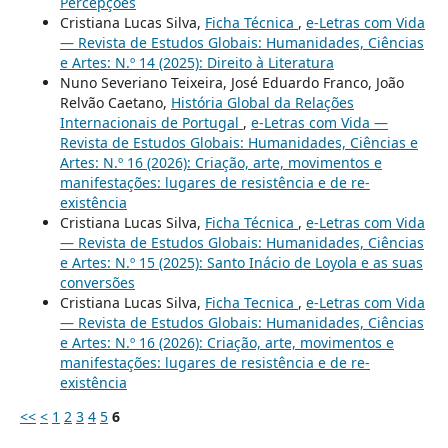
Percepções
Cristiana Lucas Silva,
Ficha Técnica
,
e-Letras com Vida
— Revista de Estudos Globais: Humanidades, Ciências
e Artes: N.º 14 (2025): Direito à Literatura
Nuno Severiano Teixeira, José Eduardo Franco, João
Relvão Caetano,
História Global da Relações
Internacionais de Portugal
,
e-Letras com Vida —
Revista de Estudos Globais: Humanidades, Ciências e
Artes: N.º 16 (2026): Criação, arte, movimentos e
manifestações: lugares de resistência e de re-
existência
Cristiana Lucas Silva,
Ficha Técnica
,
e-Letras com Vida
— Revista de Estudos Globais: Humanidades, Ciências
e Artes: N.º 15 (2025): Santo Inácio de Loyola e as suas
conversões
Cristiana Lucas Silva,
Ficha Tecnica
,
e-Letras com Vida
— Revista de Estudos Globais: Humanidades, Ciências
e Artes: N.º 16 (2026): Criação, arte, movimentos e
manifestações: lugares de resistência e de re-
existência
<<
<
1
2
3
4
5
6