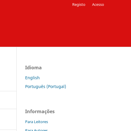
Registo
Acesso
Idioma
English
Português (Portugal)
Informações
Para Leitores
Para Autores