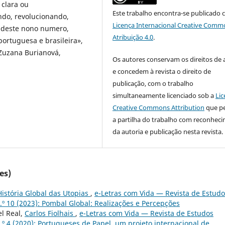
 clara ou
Este trabalho encontra-se publicado 
do, revolucionando,
Licença Internacional Creative Comm
 deste nono numero,
Atribuição 4.0
.
portuguesa e brasileira»,
Zuzana Burianová,
Os autores conservam os direitos de 
e concedem à revista o direito de
publicação, com o trabalho
simultaneamente licenciado sob a
Lic
Creative Commons Attribution
que p
a partilha do trabalho com reconhec
da autoria e publicação nesta revista.
es)
História Global das Utopias
,
e-Letras com Vida — Revista de Estudo
.º 10 (2023): Pombal Global: Realizações e Percepções
el Real,
Carlos Fiolhais
,
e-Letras com Vida — Revista de Estudos
.º 4 (2020): Portugueses de Papel, um projeto internacional de