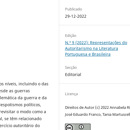
Publicado
29-12-2022
Edição
N.º 9 (2022): Representações do
Autoritarismo na Literatura
Portuguesa e Brasileira
Secção
Editorial
s níveis, incluindo o das
esde as guerras
Licença
blemática da guerra e da
espotismos políticos,
Direitos de Autor (c) 2022 Annabela Ri
 revisitar o modo como a
José Eduardo Franco, Tania Martuscell
al, se têm relacionado
ercício
autoritário
do