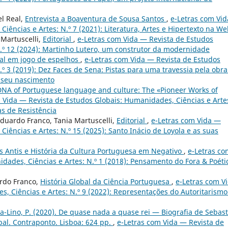
el Real,
Entrevista a Boaventura de Sousa Santos
,
e-Letras com Vi
iências e Artes: N.º 7 (2021): Literatura, Artes e Hipertexto na W
 Martuscelli,
Editorial
,
e-Letras com Vida — Revista de Estudos
N.º 12 (2024): Martinho Lutero, um construtor da modernidade
al em jogo de espelhos
,
e-Letras com Vida — Revista de Estudos
º 3 (2019): Dez Faces de Sena: Pistas para uma travessia pela obra
o seu nascimento
NA of Portuguese language and culture: The «Pioneer Works of
 Vida — Revista de Estudos Globais: Humanidades, Ciências e Arte
as de Resistência
 Eduardo Franco, Tania Martuscelli,
Editorial
,
e-Letras com Vida —
iências e Artes: N.º 15 (2025): Santo Inácio de Loyola e as suas
os Antis e História da Cultura Portuguesa em Negativo
,
e-Letras co
dades, Ciências e Artes: N.º 1 (2018): Pensamento do Fora & Poéti
ardo Franco,
História Global da Ciência Portuguesa
,
e-Letras com V
, Ciências e Artes: N.º 9 (2022): Representações do Autoritarismo
a-Lino, P. (2020). De quase nada a quase rei — Biografia de Sebast
al. Contraponto. Lisboa: 624 pp.
,
e-Letras com Vida — Revista de