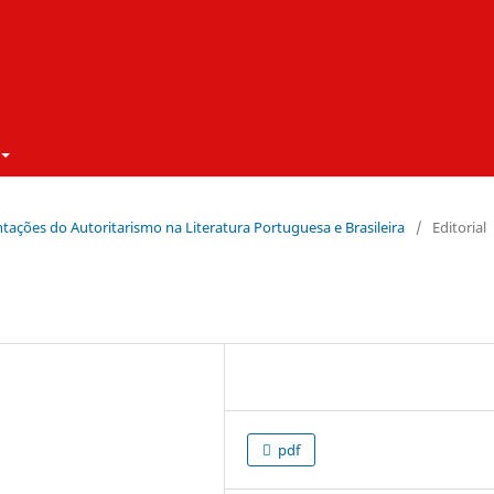
ntações do Autoritarismo na Literatura Portuguesa e Brasileira
/
Editorial
pdf