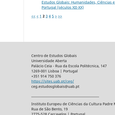
Estudos Globais: Humanidades, Ciências e 
Portugal (séculos XII-XX)
<<
<
1
2
3
4
5
>
>>
Centro de Estudos Globais
Universidade Aberta
Palácio Ceia - Rua da Escola Politécnica, 147
1269-001 Lisboa | Portugal
+351 914 750 376
https://sites.uab.pt/ceg/
ceg.estudosglobais@uab.pt
____________________________________________
Instituto Europeu de Ciências da Cultura Padre
Rua de São Bento, 19
2775-528 Carcavelos | Portugal