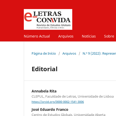
Número Actual
Arquivos
Notícias
Sobre
Página de Início
/
Arquivos
/
N.º 9 (2022): Represe
Editorial
Annabela Rita
CLEPUL, Faculdade de Letras, Universidade de Lisboa
https://orcid.org/0000-0002-1541-3006
José Eduardo Franco
Centro de Estudos Globais, Universidade Aberta