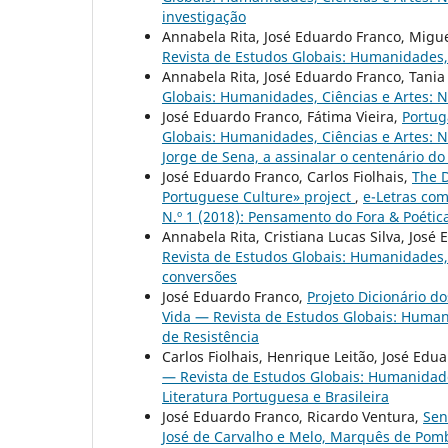
investigação
Annabela Rita, José Eduardo Franco, Migu
Revista de Estudos Globais: Humanidades, C
Annabela Rita, José Eduardo Franco, Tania
Globais: Humanidades, Ciências e Artes: 
José Eduardo Franco, Fátima Vieira,
Portug
Globais: Humanidades, Ciências e Artes: N.
Jorge de Sena, a assinalar o centenário d
José Eduardo Franco, Carlos Fiolhais,
The D
Portuguese Culture» project
,
e-Letras com
N.º 1 (2018): Pensamento do Fora & Poétic
Annabela Rita, Cristiana Lucas Silva, José
Revista de Estudos Globais: Humanidades, C
conversões
José Eduardo Franco,
Projeto Dicionário d
Vida — Revista de Estudos Globais: Humani
de Resistência
Carlos Fiolhais, Henrique Leitão, José Edu
— Revista de Estudos Globais: Humanidades
Literatura Portuguesa e Brasileira
José Eduardo Franco, Ricardo Ventura,
Sen
José de Carvalho e Melo, Marquês de Pomb